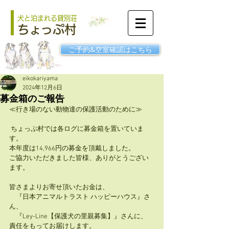
犬と泊まれる貸別荘
ちょっぷ村
ご予約&空室確認はこちら
eikokariyama
2024年12月6日
募金箱のご報告
≪行き場のない動物達の保護活動のために≫
 ちょっぷ村では各ログに募金箱を置いていま
す。
本年度は14,966円の募金を頂戴しました。
ご協力いただきました皆様、ありがとうござい
ます。
皆さまよりお寄せ頂いたお金は、
　『日本アニマルトラスト ハッピーハウス』さ
ん、
　『Ley-Line【保護犬の里親募集】』さんに、
責任をもってお届けします。