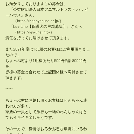
お預かりしておりますこの募金は、
　『公益財団法人日本アニマルトラスト ハッピ
ーハウス』さん、
　　（https://happyhouse.or.jp/）
　『Ley-Line【保護犬の里親募集】』さんへ、
　　（https://ley-line.info/）
責任を持ってお届けさせて頂きます。
また2021年度は160組のお客様にご利用頂きまし
たので、
ちょっぷ村より1組様あたり500円合計80000円
を、
皆様の募金と合わせて上記団体様へ寄付させて
頂きます。
*****
ちょっぷ村にお越し頂くお客様はわんちゃん連
れの方が多く、
家族の一員として旅行も一緒のわんちゃんはと
てもイキイキ楽しそうです。
その一方で、愛情はおろか劣悪な環境にいるわ