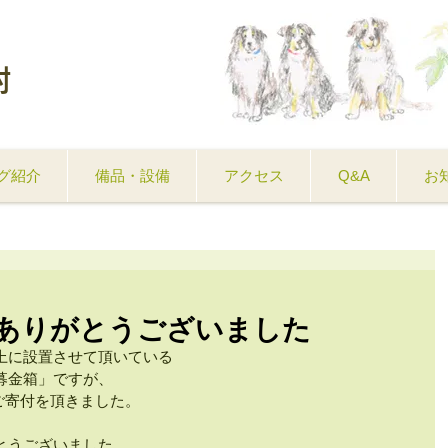
村
グ紹介
備品・設備
アクセス
Q&A
お
ありがとうございました
上に設置させて頂いている
募金箱」ですが、
のご寄付を頂きました。
とうございました。