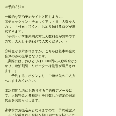
≪予約方法≫
一般的な宿泊予約サイトと同じように、
①チェックイン・チェックアウト日、人数を入
力し、「検索」頂くと、お泊り頂けるログが選
択できます。
（子供＝小学生未満の方は人数料金が無料です
ので、大人と子供わけて入力ください。）
②料金が表示されますが、こちらは基本料金の
合算のみの提示となります。
（実際には、おひとり様10000円の人数料金がか
かり、連泊割引・リピーター様割引が適用され
ます。）
　「予約する」ボタンより、ご連絡先のご入力
へおすすみください。
③24時間以内にお送りする予約確定メールに
て、人数料金と各種割引を計数した確定の宿泊
代金をお知らせします。
④事前のお振込みとなりますので、予約確認メ
ールに記載される金額を期日内にお支払いくだ