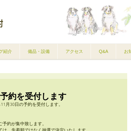
村
グ紹介
備品・設備
アクセス
Q&A
お
の予約を受付します
ら11月30日の予約を受付します。
ご予約が集中致します。
いては、先着順ではなく抽選で決定いたします。