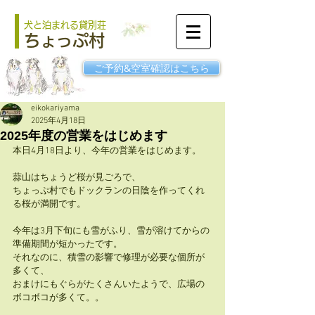
犬と泊まれる貸別荘
ちょっぷ村
ご予約&空室確認はこちら
eikokariyama
2025年4月18日
2025年度の営業をはじめます
本日4月18日より、今年の営業をはじめます。
蒜山はちょうど桜が見ごろで、
ちょっぷ村でもドックランの日陰を作ってくれ
る桜が満開です。
今年は3月下旬にも雪がふり、雪が溶けてからの
準備期間が短かったです。
それなのに、積雪の影響で修理が必要な個所が
多くて、
おまけにもぐらがたくさんいたようで、広場の
ボコボコが多くて。。