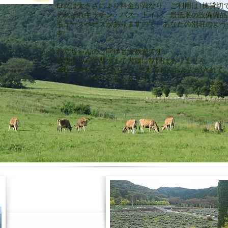
ログは大きさにより料金が異なり、ご利用は1棟貸切
それぞれキッチン・バス・トイレ、最低限の設備備品
キュースペースがありますので、あなたの別荘のよう
す。
わんちゃんのご同伴も大歓迎です。
小型犬から大型犬まで犬種に制限はありません。
3棟いずれのログもリビングまでわんちゃんが入れて
です。ドッグランもあります。