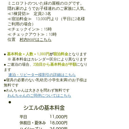
ミニロフトのついた緑の屋根のログです。
隠れ家のようでお子様連れのご家族に人気。
≪1棟貸切≫ 定員2-3名
≪宿泊料金≫ 13,000円より（平日に2名様
ご利用の場合）
≪チェックイン≫：15時
≪ チェックアウト≫：10時
​位置
村内MAPはこちら
●
基本料金 + 人数 × 1,000円
が
宿泊料金
となります
​ ※ 基本料金はカレンダー区分により異なります
● ご連泊の場合、
2泊目から基本料金が半額
になり
ます
連泊・リピーター様割引の詳細はこちら
●寝具の必要のない乳幼児(小学生未満)のお子様は
無料です
​●わんちゃんは大きさを問わず無料です
わんちゃんのご同伴についてはこちら
シエルの基本料金
平
日
11,000円
休前日・夏休み 18,000円
ハイシーズン 24,000円