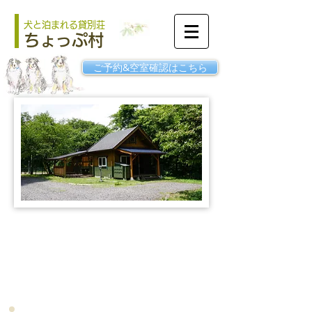
犬と泊まれる貸別荘
ちょっぷ村
ご予約&空室確認はこちら
隠れ家みたいなログ
緑の屋根の
「シエル」