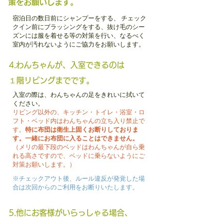
策をお願いします。
宿泊日の数日前にシャンプーをする、
チェック
クイン前にブラッシングをする、抜け毛のシー
ズンには服を着せる等の対策を行い、なるべく
室内が汚れないようにご協力をお願いします。
4.わんちゃんが、入室できるのは
１階リビングまでです。
入室の際は、わんちゃんの足をきれいに拭いて
ください。
リビング以外の、キッチン・トイレ・浴室・ロ
フト・ベッド内はわんちゃんの立ち入り禁止で
す。
特に布団は衛生上固くお断りしておりま
す。一緒にお布団に入ることはできません。
（メリの最下段のベッドはわんちゃんが自ら乗
れる高さですので、ベッドに乗らないようにご
対策お願いします。）
※チェックアウト後、ルール違反が発覚した場
合は次回からのご利用をお断りいたします。
5.他にお客様がいらっしゃる場合、