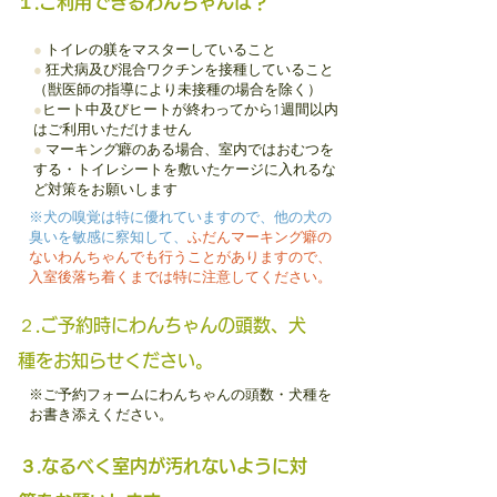
１.ご利用できるわんちゃんは？
●
トイレの躾をマスターしていること
●
狂犬病及び混合ワクチンを接種していること
（獣医師の指導により未接種の場合を除く）
●
ヒート中及びヒートが終わってから1週間以内
はご利用いただけません
●
マーキング癖のある場合、室内ではおむつを
する・トイレシートを敷いたケージに入れるな
ど対策をお願いします
※犬の嗅覚は特に優れていますので、他の犬の
臭いを敏感に察知して、
ふだんマーキング癖の
ないわんちゃんでも行うことがありますので、
入室後落ち着くまでは特に注意してください。
２.ご予約時にわんちゃんの頭数、犬
種をお知らせください。
※ご予約フォームにわんちゃんの頭数・犬種を
お書き添えください。
３.なるべく室内が汚れないように対