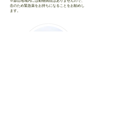
※蒜山地域内には動物病院はありませんので、
念のため緊急薬をお持ちになることをお勧めし
ます。
お知らせ
8月1日より、11月の予約を受付します
eikokariyama