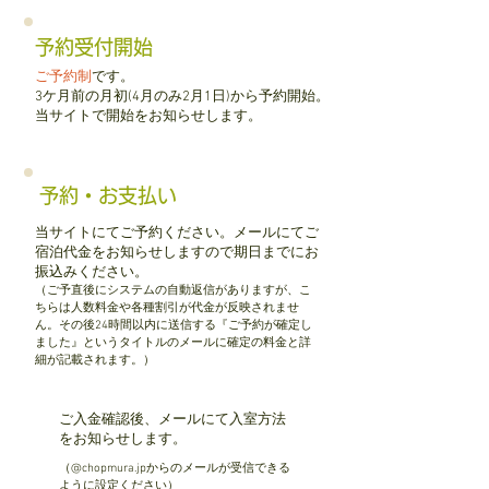
予約受付開始
ご予約制
です。
3ケ月前の月初(4月のみ2月1日)から予約開始。
当サイトで開始をお知らせします。
予約・お支払い
当サイトにてご予約ください。メールにてご
宿泊代金をお知らせしますので期日までにお
振込みください。
（ご予直後にシステムの自動返信がありますが、こ
ちらは
人数料金や各種割引が
代金が反映されませ
ん。その後24時間以内に送信する『ご予約が確定し
ました』というタイトルのメールに確定の料金と詳
細が記載されます。
​）
ご入金確認後、メールにて入室方法
をお知らせします。
（@
chopmura.jpからのメールが受信できる
ように設定ください）