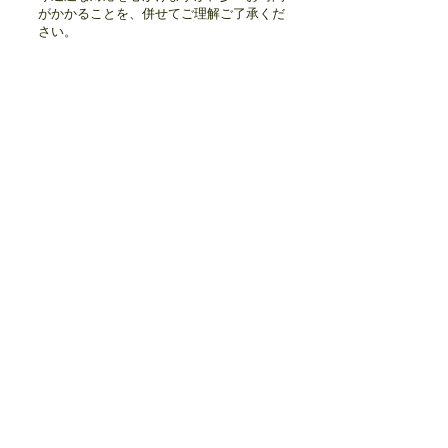
がかかることを、併せてご理解ご了承くだ
さい。
お知らせ
8月1日より、11月の予約を受付します
eikokariyama
7月31日
7月1日より、10月中のご予約の受付をはじめ
ます
eikokariyama
6月30日
6月1日より9月のご予約を受付します
eikokariyama
5月31日