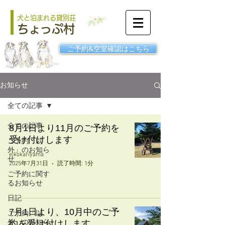
犬と泊まれる貸別荘
ちょっぷ村
ご予約&空室確認はこちら
お知らせ
全ての記事
全ての記事
8月1日より11月のご予約を
受け付けします
ご予約「以
外」のお知ら
eikokariyama
せ
2025年7月31日
読了時間: 1分
ご予約に関す
るお知らせ
日記
7月1日より、10月中のご予
ご予約「以
外」のお知ら
約を受け付けします