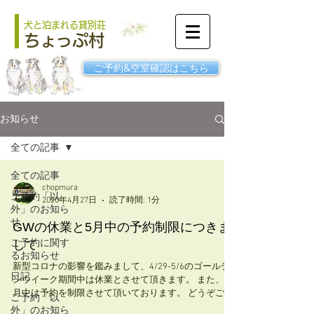
犬と泊まれる貸別荘
ちょっぷ村
ご予約&空室確認はこちら
お知らせ
全ての記事
全ての記事
chopmura
ご予約「以
2020年4月27日
読了時間: 1分
外」のお知ら
せ
GWの休業と5月中の予約制限につきま
ご予約に関す
して
るお知らせ
新型コロナの影響を鑑みまして、4/29-5/6のゴールデ
日記
ンウイーク期間中は休業とさせて頂きます。 また、5
月中は予約を制限させて頂いております。 どうぞご了
ご予約「以
承ください。 ご不明な点はお問合せください。 ご迷惑
外」のお知ら